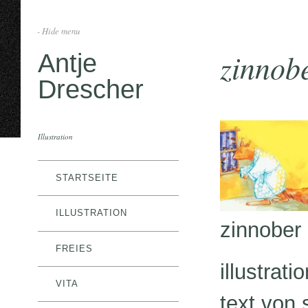
- Hide menu
zinnobe
Antje
Drescher
Illustration
STARTSEITE
ILLUSTRATION
zinnober 
FREIES
illustrat
VITA
text von 