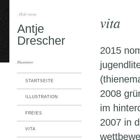
- Hide menu
vita
Antje
Drescher
2015 nom
jugendlit
Illustration
(thienema
STARTSEITE
2008 grün
ILLUSTRATION
im hinter
FREIES
2007 in d
VITA
wettbewe