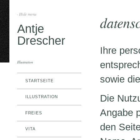
- Hide menu
datens
Antje
Drescher
Ihre per
entsprec
Illustration
sowie di
STARTSEITE
Die Nutzu
ILLUSTRATION
Angabe p
FREIES
den Seit
VITA