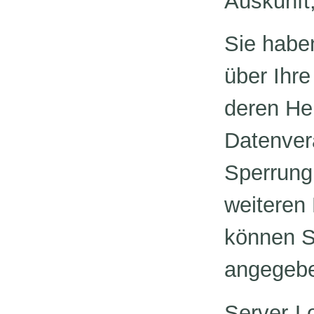
Auskunft
Sie haben
über Ihr
deren He
Datenvera
Sperrung
weiteren
können S
angegebe
Server-L