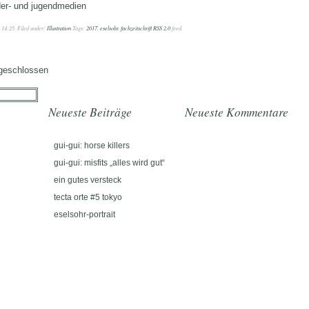
nder- und jugendmedien
t 14:25. Filed under:
Illustration
Tags:
2017
,
eselsohr
,
fachzeitschrift
RSS 2.0
feed.
geschlossen
Neueste Beiträge
Neueste Kommentare
gui-gui: horse killers
gui-gui: misfits „alles wird gut“
ein gutes versteck
tecta orte #5 tokyo
eselsohr-portrait