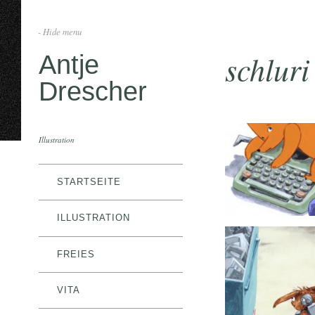
- Hide menu
schlur
Antje
Drescher
Illustration
STARTSEITE
ILLUSTRATION
FREIES
VITA