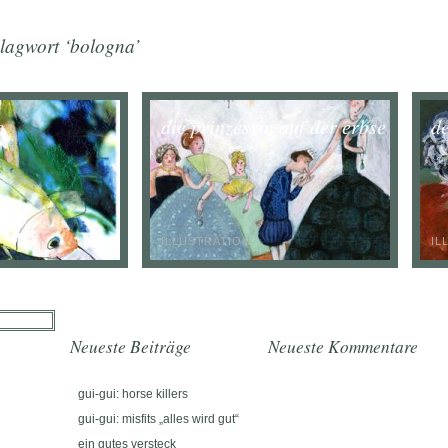
hlagwort ‘bologna’
e
die prinzessin auf der erbse
d
ILLUSTRATION
IL
Neueste Beiträge
Neueste Kommentare
gui-gui: horse killers
gui-gui: misfits „alles wird gut“
ein gutes versteck