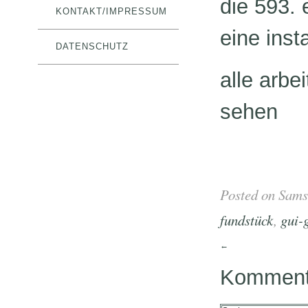
die 593. 
KONTAKT/IMPRESSUM
eine inst
DATENSCHUTZ
alle arbe
sehen
Posted on Sams
fundstück
,
gui-
←
Kommenta