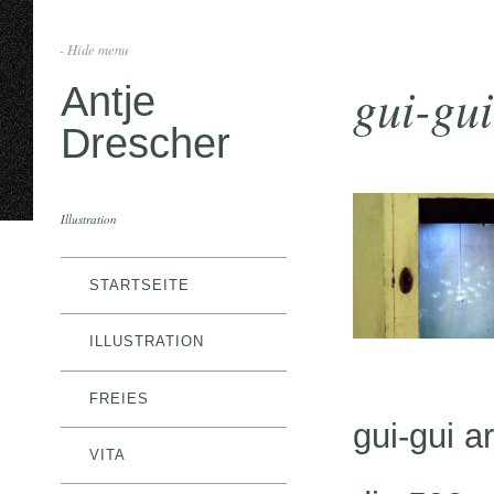
- Hide menu
gui-gui
Antje
Drescher
Illustration
STARTSEITE
ILLUSTRATION
FREIES
gui-gui a
VITA