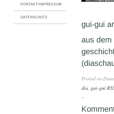
KONTAKT/IMPRESSUM
DATENSCHUTZ
gui-gui a
aus dem f
geschich
(diaschau
Posted on Donne
dia
,
gui-gui
RSS
←
Kommenta