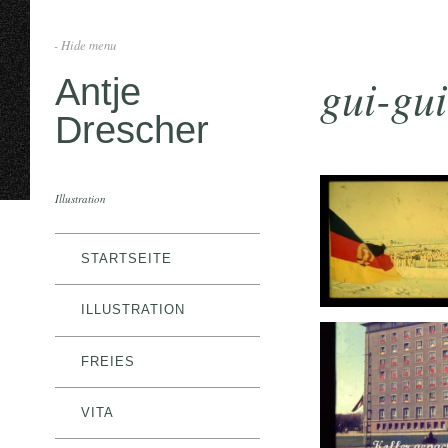
- Hide menu
gui-gu
Antje
Drescher
Illustration
STARTSEITE
ILLUSTRATION
FREIES
VITA