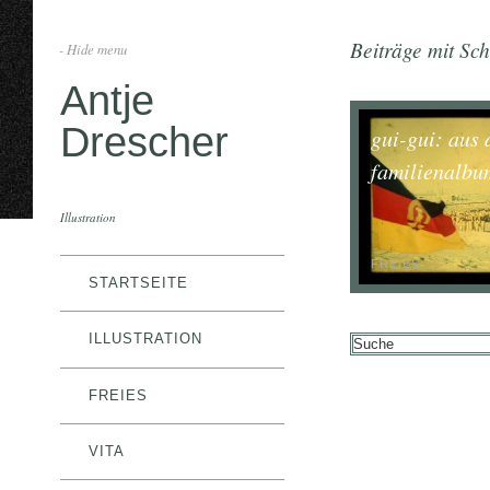
Beiträge mit Sch
- Hide menu
Antje
Drescher
gui-gui: aus
familienalbu
Illustration
FREIES
STARTSEITE
ILLUSTRATION
FREIES
VITA